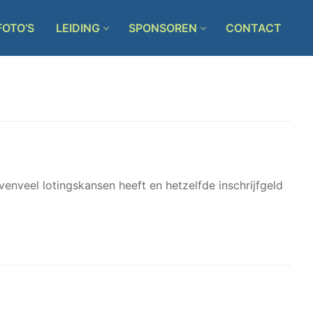
FOTO’S
LEIDING
SPONSOREN
CONTACT
enveel lotingskansen heeft en hetzelfde inschrijfgeld