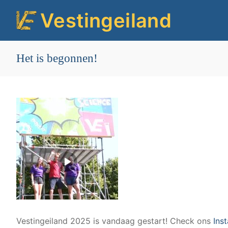
Ga
Vestingeiland
naar
de
inhoud
Het is begonnen!
Vestingeiland 2025 is vandaag gestart! Check ons
Ins