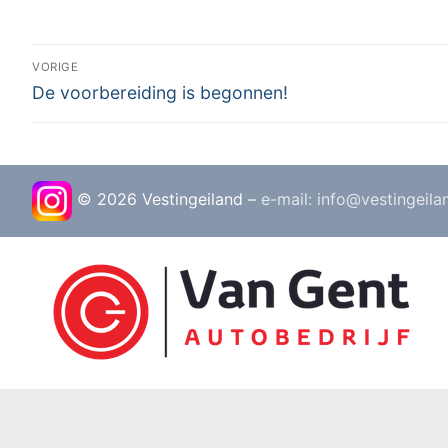
Bericht
VORIGE
Vorig
De voorbereiding is begonnen!
navigatie
bericht:
© 2026 Vestingeiland –
e-mail: info@vestingeila