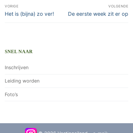
Bericht
VORIGE
VOLGENDE
navigatie
Vorig
Volgend
Het is (bijna) zo ver!
De eerste week zit er op
bericht:
bericht:
SNEL NAAR
Inschrijven
Leiding worden
Foto’s