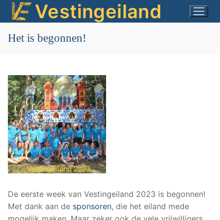
Vestingeiland
Ga
naar
de
Het is begonnen!
inhoud
De eerste week van Vestingeiland 2023 is begonnen!
Met dank aan de
sponsoren
, die het eiland mede
mogelijk maken. Maar zeker ook de vele vrijwilligers,