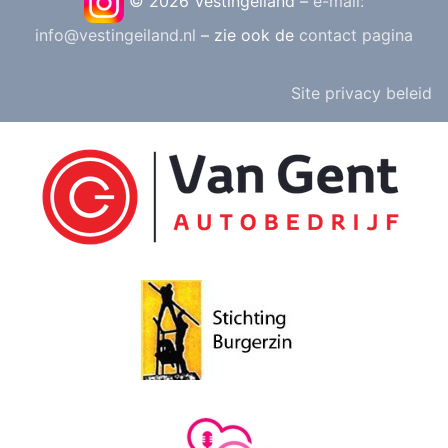
© 2026 Vestingeiland –
e-mail:
info@vestingeiland.nl
– zie ook de
contact pagina
Site privacy beleid